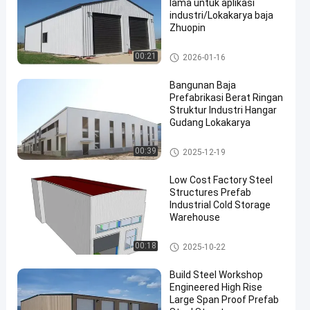
lama untuk aplikasi
industri/Lokakarya baja
Zhuopin
Gudang Struktur Baja
00:21
2026-01-16
Bangunan Baja
Prefabrikasi Berat Ringan
Struktur Industri Hangar
Gudang Lokakarya
Gudang Struktur Baja
00:39
2025-12-19
Low Cost Factory Steel
Structures Prefab
Industrial Cold Storage
Warehouse
Gudang Struktur Baja
00:18
2025-10-22
Build Steel Workshop
Engineered High Rise
Large Span Proof Prefab