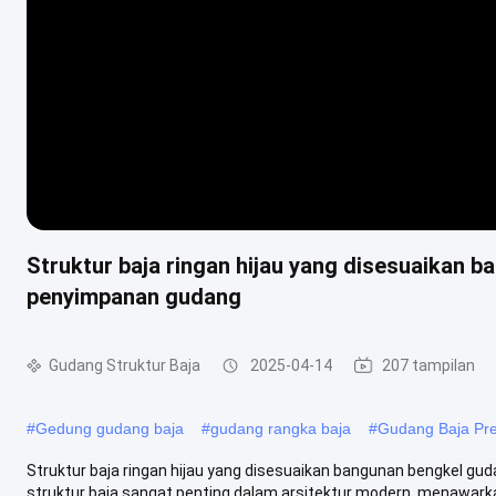
Struktur baja ringan hijau yang disesuaikan
penyimpanan gudang
Gudang Struktur Baja
2025-04-14
207 tampilan
#
Gedung gudang baja
#
gudang rangka baja
#
Gudang Baja Pr
Struktur baja ringan hijau yang disesuaikan bangunan bengkel 
struktur baja sangat penting dalam arsitektur modern, menawarka