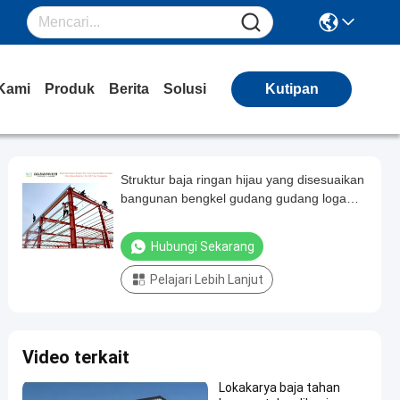
Kami
Produk
Berita
Solusi
Kutipan
Struktur baja ringan hijau yang disesuaikan
bangunan bengkel gudang gudang logam
gudang penyimpanan gudang
Hubungi Sekarang
Pelajari Lebih Lanjut
Video terkait
Lokakarya baja tahan