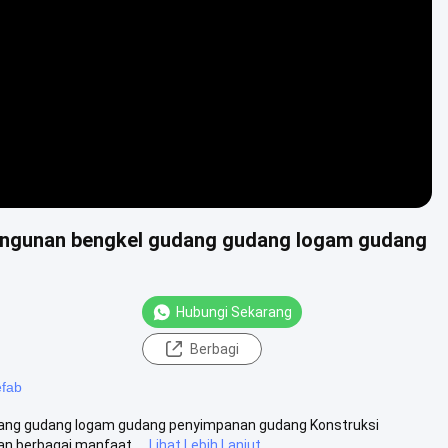
Video
 bangunan bengkel gudang gudang logam gudang
Hubungi Sekarang
Berbagi
efab
gudang gudang logam gudang penyimpanan gudang Konstruksi
n berbagai manfaat ...
Lihat Lebih Lanjut