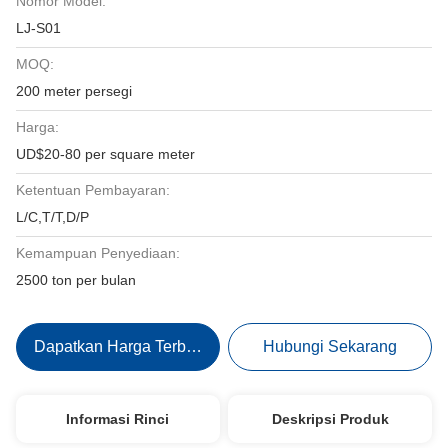
Nomor Model:
LJ-S01
MOQ:
200 meter persegi
Harga:
UD$20-80 per square meter
Ketentuan Pembayaran:
L/C,T/T,D/P
Kemampuan Penyediaan:
2500 ton per bulan
Dapatkan Harga Terbaik
Hubungi Sekarang
Informasi Rinci
Deskripsi Produk