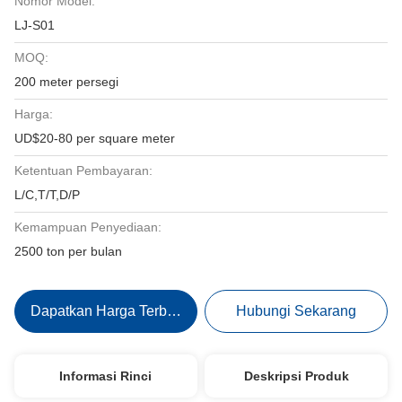
Nomor Model:
LJ-S01
MOQ:
200 meter persegi
Harga:
UD$20-80 per square meter
Ketentuan Pembayaran:
L/C,T/T,D/P
Kemampuan Penyediaan:
2500 ton per bulan
Dapatkan Harga Terbaik
Hubungi Sekarang
Informasi Rinci
Deskripsi Produk