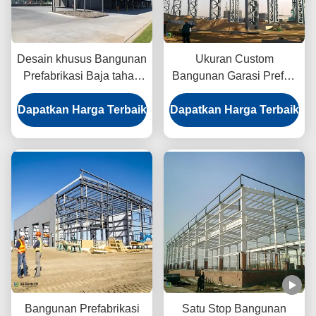
Desain khusus Bangunan
Ukuran Custom
Prefabrikasi Baja tahan
Bangunan Garasi Prefab
karat Quick Assembly
Galvanized Baja
Dapatkan Harga Terbaik
Dapatkan Harga Terbaik
Bantalan Beban Tinggi
Bangunan Prefabrikasi
Satu Stop Bangunan